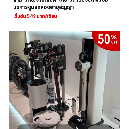
บริการดูแลตลอดอายุสัญญา
เริ่มต้น 549 บาท/เดือน