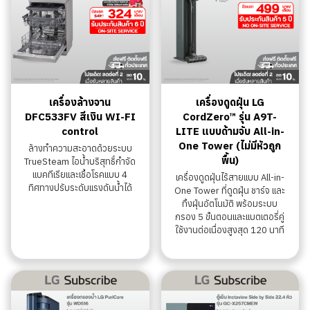
เครื่องล้างจาน
เครื่องดูดฝุ่น LG
DFC533FV สีเงิน WI-FI
CordZero™ รุ่น A9T-
control
LITE แบบด้ามจับ All-in-
One Tower (ไม่มีหัวถูก
ล้างทำความสะอาดด้วยระบบ
พื้น)
TrueSteam ไอน้ำบริสุทธิ์กำจัด
แบคทีเรียและเชื้อโรคแบบ 4
เครื่องดูดฝุ่นไร้สายแบบ All-in-
ทิศทางปรับระดับแรงดันน้ำได้
One Tower ที่ดูดฝุ่น ชาร์จ และ
ทิ้งฝุ่นอัตโนมัติ พร้อมระบบ
กรอง 5 ขั้นตอนและแบตเตอรี่คู่
ใช้งานต่อเนื่องสูงสุด 120 นาที