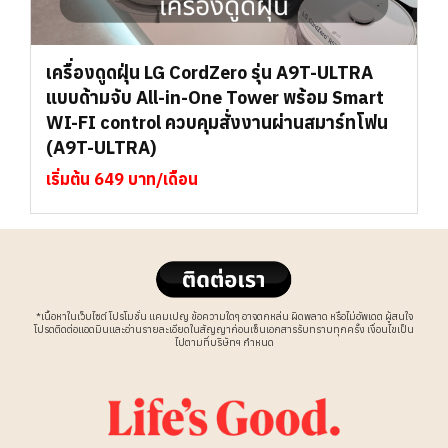
เครื่องดูดฝุ่น LG CordZero รุ่น A9T-ULTRA
แบบด้ามจับ All-in-One Tower พร้อม Smart
WI-FI control ควบคุมสั่งงานผ่านสมาร์ทโฟน
(A9T-ULTRA)
เริ่มต้น 649 บาท/เดือน
*เนื้อหาในเว็บไซต์ โปรโมชั่น แคมเปญ ข้อความใดๆ อาจตกหล่น ผิดพลาด หรือไม่อัพเดต ผู้สนใจ
โปรดติดต่อแอดมินและอ่านรายละเอียดในสัญญาก่อนเซ็นเอกสารรับทราบทุกครั้ง เงื่อนไขเป็น
ไปตามที่บริษัทฯ กำหนด