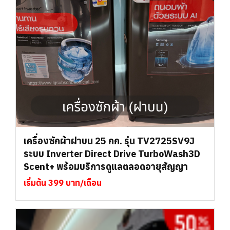
เครื่องซักผ้าฝาบน 25 กก. รุ่น TV2725SV9J
ระบบ Inverter Direct Drive TurboWash3D
Scent+ พร้อมบริการดูแลตลอดอายุสัญญา
เริ่มต้น 399 บาท/เดือน