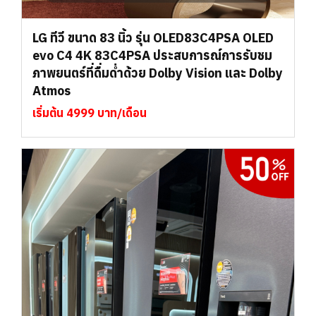
LG ทีวี ขนาด 83 นิ้ว รุ่น OLED83C4PSA OLED
evo C4 4K 83C4PSA ประสบการณ์การรับชม
ภาพยนตร์ที่ดื่มด่ำด้วย Dolby Vision และ Dolby
Atmos
เริ่มต้น 4999 บาท/เดือน