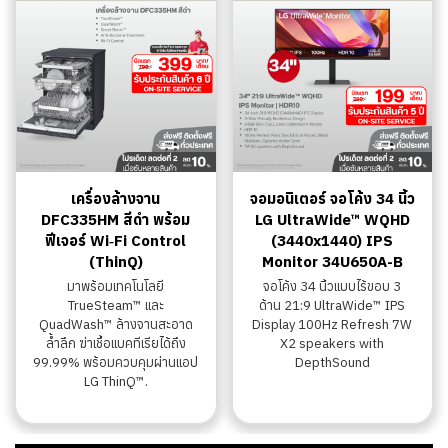
เครื่องล้างจาน
จอมอนิเตอร์ จอโค้ง 34 นิ้ว
DFC335HM สีดำ พร้อม
LG UltraWide™ WQHD
ฟีเจอร์ Wi‑Fi Control
(3440x1440) IPS
(ThinQ)
Monitor 34U650A-B
มาพร้อมเทคโนโลยี
จอโค้ง 34 นิ้วแบบไร้ขอบ 3
TrueSteam™ และ
ด้าน 21:9 UltraWide™ IPS
QuadWash™ ล้างจานสะอาด
Display 100Hz Refresh 7W
ล้ำลึก ฆ่าเชื้อแบคทีเรียได้ถึง
X2 speakers with
99.99% พร้อมควบคุมผ่านแอป
DepthSound
LG ThinQ™.