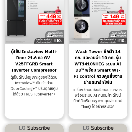
ตู้เย็น Instaview Multi-
Wash Tower ซักผ้า 14
Door 21.6 คิว GV-
กก. และอบผ้า 10 กก. รุ่น
V25FFGRB Smart
WT1410NHEG ระบบ AI
Inverter Compressor
DD™ พร้อม Smart WI-
FI control ควบคุมสั่งงาน
ตู้เย็นดีไซน์หรู เคาะดูของได้ด้วย
ผ่านสมาร์ทโฟน
InstaView™ เย็นเร็วด้วย
DoorCooling+™ ปรับอุณหภูมิ
เครื่องซักอบอัจฉริยะขนาดกลาง
ได้ด้วย FRESHConverter+
พร้อมระบบ AI ถนอมผ้า ดีไซน์
บิลท์อินเรียบหรู ควบคุมผ่านแอป
ThinQ ได้อย่างสะดวก