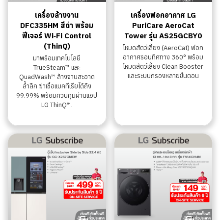
เครื่องล้างจาน
เครื่องฟอกอากาศ LG
DFC335HM สีดำ พร้อม
PuriCare AeroCat
ฟีเจอร์ Wi‑Fi Control
Tower รุ่น AS25GCBY0
(ThinQ)
โหมดสัตว์เลี้ยง (AeroCat) ฟอก
อากาศรอบทิศทาง 360° พร้อม
มาพร้อมเทคโนโลยี
โหมดสัตว์เลี้ยง Clean Booster
TrueSteam™ และ
และระบบกรองหลายขั้นตอน
QuadWash™ ล้างจานสะอาด
ล้ำลึก ฆ่าเชื้อแบคทีเรียได้ถึง
99.99% พร้อมควบคุมผ่านแอป
LG ThinQ™.