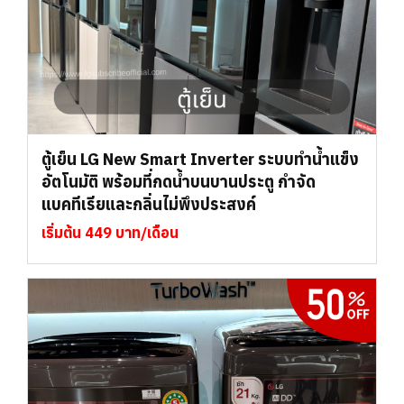
ตู้เย็น LG New Smart Inverter ระบบทำน้ำแข็ง
อัตโนมัติ พร้อมที่กดน้ำบนบานประตู กำจัด
แบคทีเรียและกลิ่นไม่พึงประสงค์
เริ่มต้น 449 บาท/เดือน