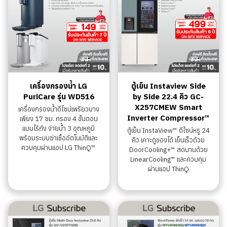
เครื่องกรองน้ำ LG
ตู้เย็น Instaview Side
PuriCare รุ่น WD516
by Side 22.4 คิว GC-
X257CMEW Smart
เครื่องกรองน้ำดีไซน์เพรียวบาง
Inverter Compressor™
เพียง 17 ซม. กรอง 4 ขั้นตอน
แบบไร้ถัง จ่ายน้ำ 3 อุณหภูมิ
ตู้เย็น InstaView™ ดีไซน์หรู 24
พร้อมระบบฆ่าเชื้ออัตโนมัติและ
คิว เคาะดูของได้ เย็นเร็วด้วย
ควบคุมผ่านแอป LG ThinQ™
DoorCooling+™ สดนานด้วย
LinearCooling™ และควบคุม
ผ่านแอป ThinQ