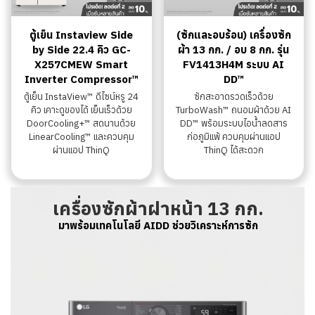
ตู้เย็น Instaview Side
(ซักและอบร้อน) เครื่องซัก
by Side 22.4 คิว GC-
ผ้า 13 กก. / อบ 8 กก. รุ่น
X257CMEW Smart
FV1413H4M ระบบ AI
Inverter Compressor™
DD™
ตู้เย็น InstaView™ ดีไซน์หรู 24
ซักสะอาดรวดเร็วด้วย
คิว เคาะดูของได้ เย็นเร็วด้วย
TurboWash™ ถนอมผ้าด้วย AI
DoorCooling+™ สดนานด้วย
DD™ พร้อมระบบไอน้ำลดสาร
LinearCooling™ และควบคุม
ก่อภูมิแพ้ ควบคุมผ่านแอป
ผ่านแอป ThinQ
ThinQ ได้สะดวก
เครื่องซักผ้าฝาหน้า 13 กก.
มาพร้อมเทคโนโลยี AIDD ช่วยวิเคราะห์การซัก