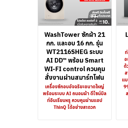
WashTower ซักผ้า 21
L
กก. และอบ 16 กก. รุ่น
WT2116SHEG ระบบ
ท
AI DD™ พร้อม Smart
อย
ด้
WI-FI control ควบคุม
ส
สั่งงานผ่านสมาร์ทโฟน
แบค
เครื่องซักอบอัจฉริยะขนาดใหญ่
99
พร้อมระบบ AI ถนอมผ้า ดีไซน์บิล
ส
ท์อินเรียบหรู ควบคุมผ่านแอป
ThinQ ได้อย่างสะดวก