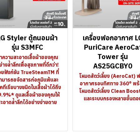
G Styler ตู้ถนอมผ้า
เครื่องฟอกอากาศ L
รุ่น S3MFC
PuriCare AeroCa
Tower รุ่น
ำความสะอาดเสื้อผ้าของคุณ
AS25GCBY0
่างล้ำลึกเพื่อสุขภาพที่ดีกว่า!
วยฟังก์ชัน TrueSteamTM ที่
โหมดสัตว์เลี้ยง (AeroCat) 
ามารถขจัดสารก่อภูมิแพ้และ
อากาศรอบทิศทาง 360° พร
ทีเรียบางชนิดในเสื้อผ้าได้ถึง
โหมดสัตว์เลี้ยง Clean Boos
.9%* ดูแลเสื้อผ้าของคุณให้
และระบบกรองหลายขั้นตอ
ะอาดล้ำลึกได้อย่างง่ายดาย