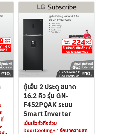
า
ตู้เย็น 2 ประตู ขนาด
16.2 คิว รุ่น GN-
F452PQAK ระบบ
ณ
Smart Inverter
า!
ี่
เย็นเร็วทั่วถึงด้วย
ะ
DoorCooling+™ รักษาความสด
้ถึง