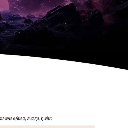
ฉลิมพระเกียรติ, สันติสุข, ภูเพียง