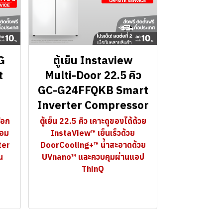
G
ตู้เย็น Instaview
t
Multi-Door 22.5 คิว
GC-G24FFQKB Smart
Inverter Compressor
ฟอก
ตู้เย็น 22.5 คิว เคาะดูของได้ด้วย
้อม
InstaView™ เย็นเร็วด้วย
ter
DoorCooling+™ น้ำสะอาดด้วย
น
UVnano™ และควบคุมผ่านแอป
ThinQ