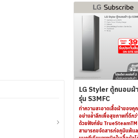
LG Styler ตู้ถนอมผ้
รุ่น S3MFC
ทำความสะอาดเสื้อผ้าของคุ
อย่างล้ำลึกเพื่อสุขภาพที่ดีกว่
ด้วยฟังก์ชัน TrueSteamTM ท
สามารถขจัดสารก่อภูมิแพ้แล
แบคทีเรียบางชนิดในเสื้อผ้าได