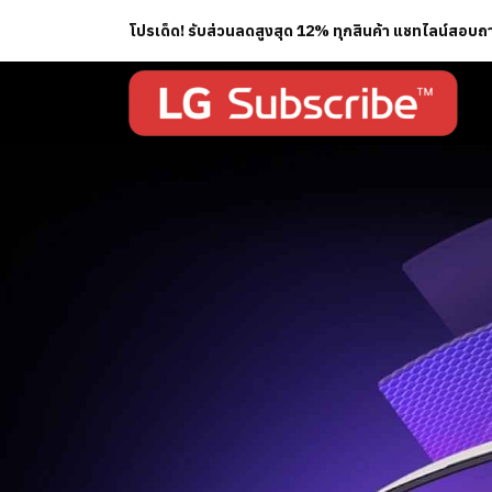
โปรเด็ด! รับส่วนลดสูงสุด 12% ทุกสินค้า แชทไลน์สอบ