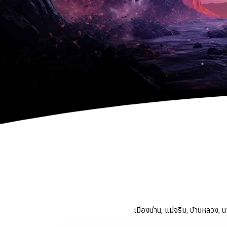
เมืองน่าน, แม่จริม, บ้านหลวง, นา