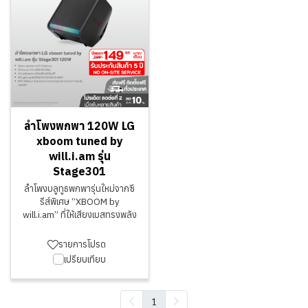
ลำโพงพกพา 120W LG
xboom tuned by
will.i.am รุ่น
Stage301
ลำโพงบลูทูธพกพารุ่นใหม่จากซี
รีส์พิเศษ “XBOOM by
will.i.am” ที่ให้เสียงเบสทรงพลัง
รายการโปรด
เปรียบเทียบ
1