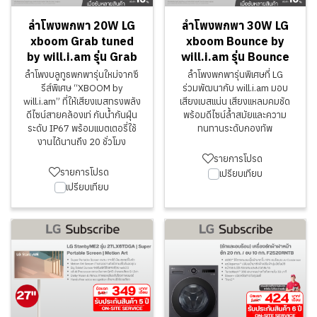
ลำโพงพกพา 20W LG
ลำโพงพกพา 30W LG
xboom Grab tuned
xboom Bounce by
by will.i.am รุ่น Grab
will.i.am รุ่น Bounce
ลำโพงบลูทูธพกพารุ่นใหม่จากซี
ลำโพงพกพารุ่นพิเศษที่ LG
รีส์พิเศษ “XBOOM by
ร่วมพัฒนากับ will.i.am มอบ
will.i.am” ที่ให้เสียงเบสทรงพลัง
เสียงเบสแน่น เสียงแหลมคมชัด
ดีไซน์สายคล้องเท่ กันน้ำกันฝุ่น
พร้อมดีไซน์ล้ำสมัยและความ
ระดับ IP67 พร้อมแบตเตอรี่ใช้
ทนทานระดับกองทัพ
งานได้นานถึง 20 ชั่วโมง
รายการโปรด
รายการโปรด
เปรียบเทียบ
เปรียบเทียบ