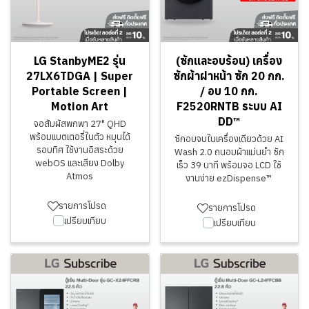
LG StanbyME2 รุ่น
(ซักและอบร้อน) เครื่อง
27LX6TDGA | Super
ซักผ้าฝาหน้า ซัก 20 กก.
Portable Screen |
/ อบ 10 กก.
Motion Art
F2520RNTB ระบบ AI
DD™
จอสัมผัสพกพา 27" QHD
พร้อมแบตเตอรี่ในตัว หมุนได้
ซักอบจบในเครื่องเดียวด้วย AI
รอบทิศ ใช้งานอิสระด้วย
Wash 2.0 ถนอมผ้าแม่นยำ ซัก
webOS และเสียง Dolby
เร็ว 39 นาที พร้อมจอ LCD ใช้
Atmos
งานง่าย ezDispense™
รายการโปรด
รายการโปรด
เปรียบเทียบ
เปรียบเทียบ