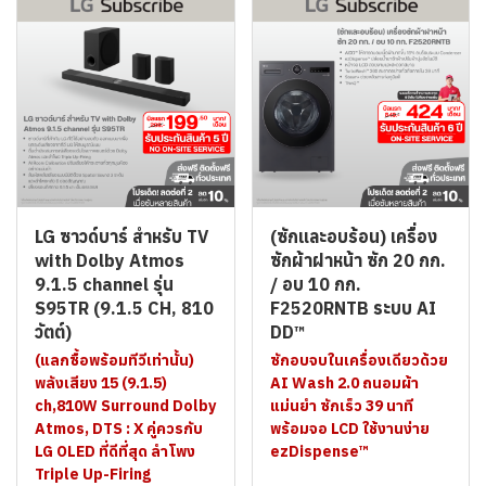
LG ซาวด์บาร์ สำหรับ TV
(ซักและอบร้อน) เครื่อง
with Dolby Atmos
ซักผ้าฝาหน้า ซัก 20 กก.
9.1.5 channel รุ่น
/ อบ 10 กก.
S95TR (9.1.5 CH, 810
F2520RNTB ระบบ AI
วัตต์)
DD™
(แลกซื้อพร้อมทีวีเท่านั้น)
ซักอบจบในเครื่องเดียวด้วย
พลังเสียง 15 (9.1.5)
AI Wash 2.0 ถนอมผ้า
ch,810W Surround Dolby
แม่นยำ ซักเร็ว 39 นาที
Atmos, DTS : X คู่ควรกับ
พร้อมจอ LCD ใช้งานง่าย
LG OLED ที่ดีที่สุด ลำโพง
ezDispense™
Triple Up-Firing