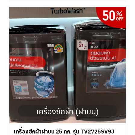
เครื่องซักผ้าฝาบน 25 กก. รุ่น TV2725SV9J