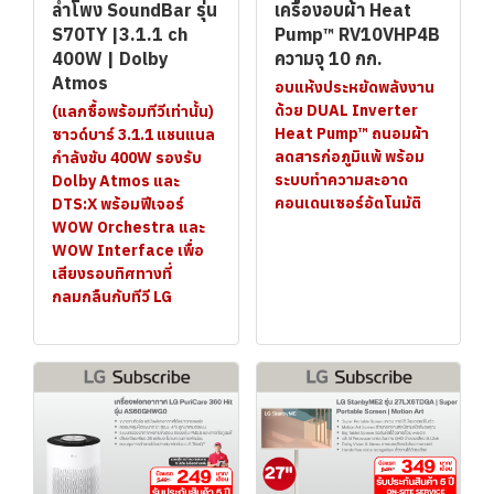
ลำโพง SoundBar รุ่น
เครื่องอบผ้า Heat
S70TY |3.1.1 ch
Pump™ RV10VHP4B
400W | Dolby
ความจุ 10 กก.
Atmos
อบแห้งประหยัดพลังงาน
ด้วย DUAL Inverter
(แลกซื้อพร้อมทีวีเท่านั้น)
Heat Pump™ ถนอมผ้า
ซาวด์บาร์ 3.1.1 แชนแนล
ลดสารก่อภูมิแพ้ พร้อม
กำลังขับ 400W รองรับ
ระบบทำความสะอาด
Dolby Atmos และ
คอนเดนเซอร์อัตโนมัติ
DTS:X พร้อมฟีเจอร์
WOW Orchestra และ
WOW Interface เพื่อ
เสียงรอบทิศทางที่
กลมกลืนกับทีวี LG