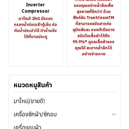
Inverter
ของคุณอย่างล้ำลึกเพื่อ
Compressor
สุขภาพที่ดีกว่า! ด้วย
ฟังก์ชัน TrueSteamTM
มาใหม่! 2in1 มีระบบ
ที่สามารถขจัดสารก่อ
กรองน้ำก่อนเข้าตู้เย็น ต่อ
ภูมิแพ้และ แบคทีเรียบาง
กับน้ำประปาได้ ทำน้ำแข็ง
ชนิดในเสื้อผ้าได้ถึง
ได้ที่บานประตู
99.9%* ดูแลเสื้อผ้าของ
คุณให้ สะอาดล้ำลึกได้
อย่างง่ายดาย
หมวดหมูสินค้า
มาใหม่/ขายดี!
เครื่องซักผ้า/ซักอบ
เครื่องอบผ้า
เครื่องซักผ้าฝาหน้า