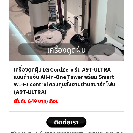
เครื่องดูดฝุ่น LG CordZero รุ่น A9T-ULTRA
แบบด้ามจับ All-in-One Tower พร้อม Smart
WI-FI control ควบคุมสั่งงานผ่านสมาร์ทโฟน
(A9T-ULTRA)
เริ่มต้น 649 บาท/เดือน