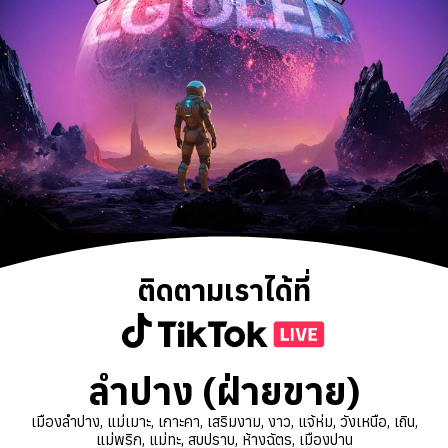
ติดตามเราได้ที่
ลำปาง (ฝ่ายขาย)
เมืองลำปาง, แม่เมาะ, เกาะคา, เสริมงาม, งาว, แจ้ห่ม, วังเหนือ, เถิน,
แม่พริก, แม่ทะ, สบปราบ, ห้างฉัตร, เมืองปาน