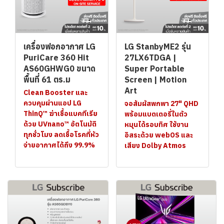
เครื่องฟอกอากาศ LG
LG StanbyME2 รุ่น
PuriCare 360 Hit
27LX6TDGA |
AS60GHWG0 ขนาด
Super Portable
พื้นที่ 61 ตร.ม
Screen | Motion
Art
Clean Booster และ
ควบคุมผ่านแอป LG
จอสัมผัสพกพา 27" QHD
ThinQ™ ฆ่าเชื้อแบคทีเรีย
พร้อมแบตเตอรี่ในตัว
ด้วย UVnano™ อัตโนมัติ
หมุนได้รอบทิศ ใช้งาน
ทุกชั่วโมง ลดเชื้อโรคที่หัว
อิสระด้วย webOS และ
จ่ายอากาศได้ถึง 99.9%
เสียง Dolby Atmos