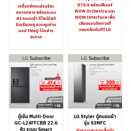
DTS:X พร้อมฟีเจอร์
เครื่องซักอบอัจฉริยะ
WOW Orchestra และ
ขนาดกลาง พร้อมระบบ
WOW Interface เพื่อ
AI ถนอมผ้า ดีไซน์บิลท์
เสียงรอบทิศทางที่
อินเรียบหรู ควบคุมผ่าน
กลมกลืนกับทีวี LG
แอป ThinQ ได้อย่าง
สะดวก
ตู้เย็น Multi-Door
LG Styler ตู้ถนอมผ้า
GC-L24FFCBB 22.6
รุ่น S3MFC
คิว ระบบ Smart
ทำความสะอาดเสื้อผ้า