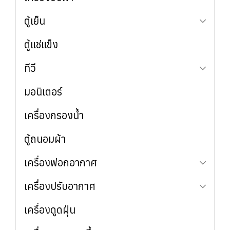
ซักอบในเครื่องเดียว
ตู้เย็น
เครื่องซักผ้าอบผ้าคู่ (WashTower)
ตู้แช่แข็ง
รุ่น 2 ประตู (ซ้าย-ขวา)
เครื่องซักผ้าฝาบน
รุ่น 2 ประตู (บน-ล่าง)
ทีวี
รุ่น 4 ประตู
มอนิเตอร์
OLED
QNED
เครื่องกรองน้ำ
UHD
ตู้ถนอมผ้า
เครื่องฟอกอากาศ
เครื่องปรับอากาศ
ใช้งานทั่วไป
สำหรับสัตว์เลี้ยง
เครื่องดูดฝุ่น
ใช้งานทั่วไป
เชิงพาณิชย์