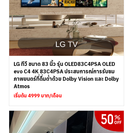
LG ทีวี ขนาด 83 นิ้ว รุ่น OLED83C4PSA OLED
evo C4 4K 83C4PSA ประสบการณ์การรับชม
ภาพยนตร์ที่ดื่มด่ำด้วย Dolby Vision และ Dolby
Atmos
เริ่มต้น 4999 บาท/เดือน