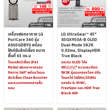
เครื่องฟอกอากาศ LG
LG UltraGear™ 45"
PuriCare 360 รุ่น
45GX950A-B OLED
AS65GDBY0 พร้อม
Dual-Mode 5K2K
ฟังก์ชันสัตว์เลี้ยง ขนาด
0.03ms, DisplayHDR
พื้นที่ 61 ตร.ม
True Black
โหมดสัตว์เลี้ยง (Pet
จอเกม OLED โค้ง
Mode) ฟอกอากาศรอบ
45\\\\\\\" ความละเอียด
ทิศทาง 360° พร้อมโหมด
5K2K รุ่นแรกของโลก ปรับ
สัตว์เลี้ยง Clean Booster
โหมดได้ 165Hz/330Hz
และระบบกรองหลายขั้น
รองรับ G-SYNC,
ตอน
FreeSync และ HDR True
Black 400