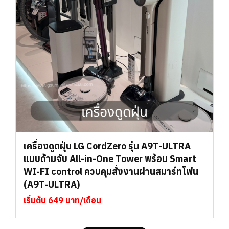
เครื่องดูดฝุ่น LG CordZero รุ่น A9T-ULTRA
แบบด้ามจับ All-in-One Tower พร้อม Smart
WI-FI control ควบคุมสั่งงานผ่านสมาร์ทโฟน
(A9T-ULTRA)
เริ่มต้น 649 บาท/เดือน