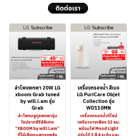
ลำโพงพกพา 20W LG
เครื่องกรองน้ำ สีเบจ
xboom Grab tuned
LG PuriCare Objet
by will.i.am รุ่น
Collection รุ่น
Grab
WD110MN
ลำโพงบลูทูธพกพารุ่น
เครื่องกรองน้ำดีไซน์
ใหม่จากซีรีส์พิเศษ
เพรียวบางเพียง 13 ซม.
“XBOOM by will.i.am”
พร้อมไฟ Mood Light
ที่ให้เสียงเบสทรงพลัง
ปรับได้ 3 สี 4 ระดับ และ