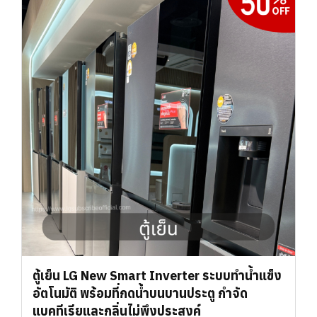
ตู้เย็น LG New Smart Inverter ระบบทำน้ำแข็ง
อัตโนมัติ พร้อมที่กดน้ำบนบานประตู กำจัด
แบคทีเรียและกลิ่นไม่พึงประสงค์