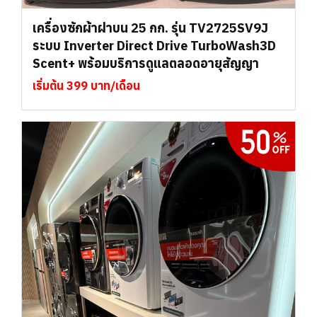
เครื่องซักผ้าฝาบน 25 กก. รุ่น TV2725SV9J
ระบบ Inverter Direct Drive TurboWash3D
Scent+ พร้อมบริการดูแลตลอดอายุสัญญา
เริ่มต้น 399 บาท/เดือน