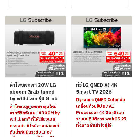
ลำโพงพกพา 20W LG
ทีวี LG QNED AI 4K
xboom Grab tuned
Smart TV 2026
by will.i.am รุ่น Grab
Dynamic QNED Color ขับ
เคลื่อนด้วยชิป α7 AI
ลำโพงบลูทูธพกพารุ่นใหม่
Processor 4K Gen8 และ
จากซีรีส์พิเศษ “XBOOM by
ระบบปฏิบัติการ webOS 25
will.i.am” ที่ให้เสียงเบส
ที่ฉลาดล้ำเข้าใจผู้ใช้
ทรงพลัง ดีไซน์สายคล้องเท่
กันน้ำกันฝุ่นระดับ IP67