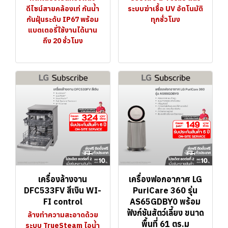
ดีไซน์สายคล้องเท่ กันน้ำ
ระบบฆ่าเชื้อ UV อัตโนมัติ
กันฝุ่นระดับ IP67 พร้อม
ทุกชั่วโมง
แบตเตอรี่ใช้งานได้นาน
ถึง 20 ชั่วโมง
เครื่องล้างจาน
เครื่องฟอกอากาศ LG
DFC533FV สีเงิน WI-
PuriCare 360 รุ่น
FI control
AS65GDBY0 พร้อม
ฟังก์ชันสัตว์เลี้ยง ขนาด
ล้างทำความสะอาดด้วย
พื้นที่ 61 ตร.ม
ระบบ TrueSteam ไอน้ำ