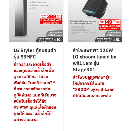
LG Styler ตู้ถนอมผ้า
ลำโพงพกพา 120W
รุ่น S3MFC
LG xboom tuned by
will.i.am รุ่น
ทำความสะอาดเสื้อผ้า
Stage301
ของคุณอย่างล้ำลึกเพื่อ
สุขภาพที่ดีกว่า! ด้วย
ลำโพงบลูทูธพกพารุ่น
ฟังก์ชัน TrueSteamTM
ใหม่จากซีรีส์พิเศษ
ที่สามารถขจัดสารก่อ
“XBOOM by will.i.am”
ภูมิแพ้และ แบคทีเรียบาง
ที่ให้เสียงเบสทรงพลัง
ชนิดในเสื้อผ้าได้ถึง
99.9%* ดูแลเสื้อผ้าของ
คุณให้ สะอาดล้ำลึกได้
อย่างง่ายดาย