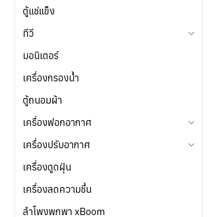
เครื่องซักผ้าอบผ้าคู่ (WashTower)
ตู้แช่แข็ง
รุ่น 2 ประตู (ซ้าย-ขวา)
เครื่องซักผ้าฝาบน
รุ่น 2 ประตู (บน-ล่าง)
ทีวี
รุ่น 4 ประตู
มอนิเตอร์
OLED
QNED
เครื่องกรองน้ำ
UHD
ตู้ถนอมผ้า
เครื่องฟอกอากาศ
เครื่องปรับอากาศ
ใช้งานทั่วไป
สำหรับสัตว์เลี้ยง
เครื่องดูดฝุ่น
ใช้งานทั่วไป
เชิงพาณิชย์
เครื่องลดความชื้น
ลำโพงพกพา xBoom