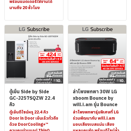
พร้อมแบตเตอรี่ใช้งานได้
นานถึง 20 ชั่วโมง
ตู้เย็น Side by Side
ลำโพงพกพา 30W LG
GC-J257SQZW 22.4
xboom Bounce by
คิว
will.i.am รุ่น Bounce
ตู้เย็นดีไซน์หรู 22.4 คิว
ลำโพงพกพารุ่นพิเศษที่ LG
Door in Door เย็นเร็วทั่วถึง
ร่วมพัฒนากับ will.i.am
ด้วย DoorCooling+™
มอบเสียงเบสแน่น เสียง
ควบคุมผ่านแอป ThinQ.
แหลมคมชัด พร้อมดีไซน์ล้ำ