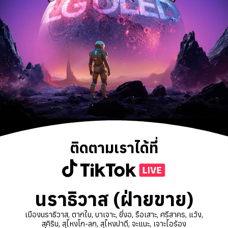
ติดตามเราได้ที่
นราธิวาส (ฝ่ายขาย)
เมืองนราธิวาส, ตากใบ, บาเจาะ, ยี่งอ, รือเสาะ, ศรีสาคร, แว้ง,
สุคิริน, สุไหงโก-ลก, สุไหงปาดี, จะแนะ, เจาะไอร้อง