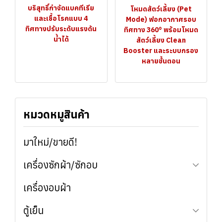
บริสุทธิ์กำจัดแบคทีเรีย
โหมดสัตว์เลี้ยง (Pet
และเชื้อโรคแบบ 4
Mode) ฟอกอากาศรอบ
ทิศทางปรับระดับแรงดัน
ทิศทาง 360° พร้อมโหมด
น้ำได้
สัตว์เลี้ยง Clean
Booster และระบบกรอง
หลายขั้นตอน
หมวดหมูสินค้า
มาใหม่/ขายดี!
เครื่องซักผ้า/ซักอบ
เครื่องอบผ้า
เครื่องซักผ้าฝาหน้า
ซักอบในเครื่องเดียว
ตู้เย็น