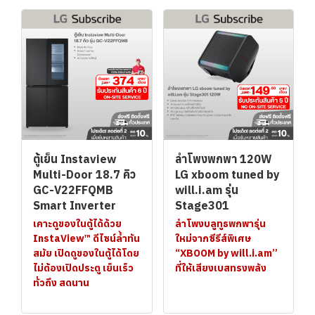
ตู้เย็น Instaview
ลำโพงพกพา 120W
Multi-Door 18.7 คิว
LG xboom tuned by
GC-V22FFQMB
will.i.am รุ่น
Smart Inverter
Stage301
เคาะดูของในตู้ได้ด้วย
ลำโพงบลูทูธพกพารุ่น
InstaView™ ดีไซน์ล้ำทัน
ใหม่จากซีรีส์พิเศษ
สมัย เปิดดูของในตู้ได้โดย
“XBOOM by will.i.am”
ไม่ต้องเปิดประตู เย็นเร็ว
ที่ให้เสียงเบสทรงพลัง
ทั่วถึง สดนาน