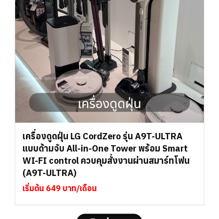
เครื่องดูดฝุ่น LG CordZero รุ่น A9T-ULTRA
แบบด้ามจับ All-in-One Tower พร้อม Smart
WI-FI control ควบคุมสั่งงานผ่านสมาร์ทโฟน
(A9T-ULTRA)
เริ่มต้น 649 บาท/เดือน