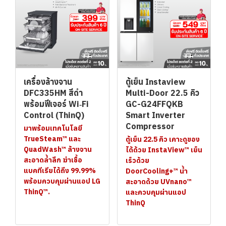
เครื่องล้างจาน
ตู้เย็น Instaview
DFC335HM สีดำ
Multi-Door 22.5 คิว
พร้อมฟีเจอร์ Wi‑Fi
GC-G24FFQKB
Control (ThinQ)
Smart Inverter
Compressor
มาพร้อมเทคโนโลยี
TrueSteam™ และ
ตู้เย็น 22.5 คิว เคาะดูของ
QuadWash™ ล้างจาน
ได้ด้วย InstaView™ เย็น
สะอาดล้ำลึก ฆ่าเชื้อ
เร็วด้วย
แบคทีเรียได้ถึง 99.99%
DoorCooling+™ น้ำ
พร้อมควบคุมผ่านแอป LG
สะอาดด้วย UVnano™
ThinQ™.
และควบคุมผ่านแอป
ThinQ