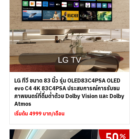
LG ทีวี ขนาด 83 นิ้ว รุ่น OLED83C4PSA OLED
evo C4 4K 83C4PSA ประสบการณ์การรับชม
ภาพยนตร์ที่ดื่มด่ำด้วย Dolby Vision และ Dolby
Atmos
เริ่มต้น 4999 บาท/เดือน