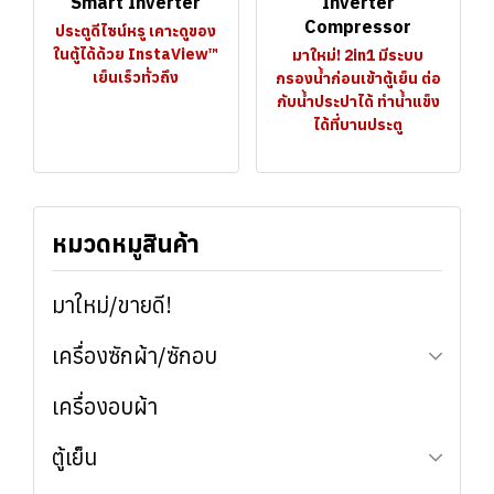
Smart Inverter
Inverter
Compressor
ประตูดีไซน์หรู เคาะดูของ
ในตู้ได้ด้วย InstaView™
มาใหม่! 2in1 มีระบบ
เย็นเร็วทั่วถึง
กรองน้ำก่อนเข้าตู้เย็น ต่อ
กับน้ำประปาได้ ทำน้ำแข็ง
ได้ที่บานประตู
หมวดหมูสินค้า
มาใหม่/ขายดี!
เครื่องซักผ้า/ซักอบ
เครื่องอบผ้า
เครื่องซักผ้าฝาหน้า
ซักอบในเครื่องเดียว
ตู้เย็น
เครื่องซักผ้าอบผ้าคู่ (WashTower)