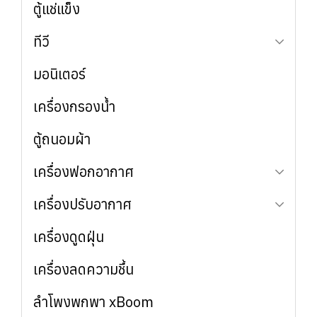
ตู้แช่แข็ง
รุ่น 2 ประตู (ซ้าย-ขวา)
เครื่องซักผ้าฝาบน
รุ่น 2 ประตู (บน-ล่าง)
ทีวี
รุ่น 4 ประตู
มอนิเตอร์
OLED
QNED
เครื่องกรองน้ำ
UHD
ตู้ถนอมผ้า
เครื่องฟอกอากาศ
เครื่องปรับอากาศ
ใช้งานทั่วไป
สำหรับสัตว์เลี้ยง
เครื่องดูดฝุ่น
ใช้งานทั่วไป
เชิงพาณิชย์
เครื่องลดความชื้น
ลำโพงพกพา xBoom