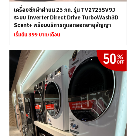
เครื่องซักผ้าฝาบน 25 กก. รุ่น TV2725SV9J
ระบบ Inverter Direct Drive TurboWash3D
Scent+ พร้อมบริการดูแลตลอดอายุสัญญา
เริ่มต้น 399 บาท/เดือน