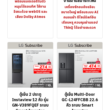
งานผ่านสมาร์ทโฟน
พร้อมแบตเตอรี่ในตัว
หมุนได้รอบทิศ ใช้งาน
เครื่องซักอบอัจฉริยะ
อิสระด้วย webOS และ
ขนาดใหญ่ พร้อมระบบ AI
เสียง Dolby Atmos
ถนอมผ้า ดีไซน์บิลท์อิน
เรียบหรู ควบคุมผ่านแอป
ThinQ ได้อย่างสะดวก
ตู้เย็น 2 ประตู
ตู้เย็น Multi-Door
Instaview 12 คิว รุ่น
GC-L24FFCBB 22.6
GN-V389FQEF ระบบ
คิว ระบบ Smart