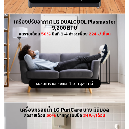
เครื่องปรับอากาศ LG DUALCOOL Plasmaster
9,200 BTU
ลดรายเดือน
50%
บิลที่ 1-4 ชำระเพียง
224.-/เดือน
รับสินค้าจ่ายครั้งแรก 1 บาท ดูสินค้านี้
เครื่องกรองน้ำ LG PuriCare บาง มินิมอล
ลดรายเดือน
50%
บาททุกรอบบิล
349.-/เดือน