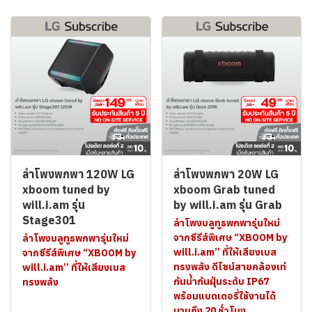
ลำโพงพกพา 120W LG
ลำโพงพกพา 20W LG
xboom tuned by
xboom Grab tuned
will.i.am รุ่น
by will.i.am รุ่น Grab
Stage301
ลำโพงบลูทูธพกพารุ่นใหม่
จากซีรีส์พิเศษ “XBOOM by
ลำโพงบลูทูธพกพารุ่นใหม่
will.i.am” ที่ให้เสียงเบส
จากซีรีส์พิเศษ “XBOOM by
ทรงพลัง ดีไซน์สายคล้องเท่
will.i.am” ที่ให้เสียงเบส
กันน้ำกันฝุ่นระดับ IP67
ทรงพลัง
พร้อมแบตเตอรี่ใช้งานได้
นานถึง 20 ชั่วโมง