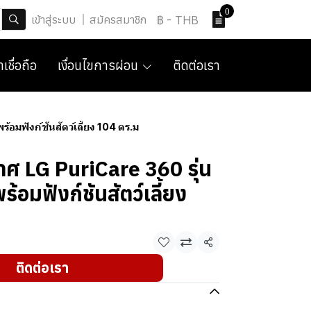
0
เข้าสู่ระบบ
สมัครสมาชิก
฿
-
THB
เชื่อถือ
เงื่อนไขการผ่อน
ติดต่อเรา
มฟังก์ชันสัตว์เลี้ยง 104 ตร.ม
าศ LG PuriCare 360 รุ่น
มฟังก์ชันสัตว์เลี้ยง
แชร์
ติดต่อเรา