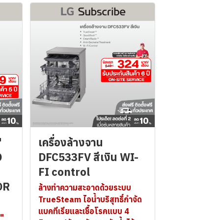
"
เครื่องล้างจาน
D
DFC533FV สีเงิน WI-
FI control
DR
ล้างทำความสะอาดด้วยระบบ
TrueSteam ไอน้ำบริสุทธิ์กำจัด
แบคทีเรียและเชื้อโรคแบบ 4
\"