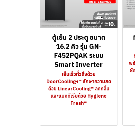
ตู้เย็น 2 ประตู ขนาด
16.2 คิว รุ่น GN-
F452PQAK ระบบ
Smart Inverter
พร
ชั
เย็นเร็วทั่วถึงด้วย
DoorCooling+™ รักษาความสด
ด้วย LinearCooling™ ลดกลิ่น
และแบคทีเรียด้วย Hygiene
Fresh™