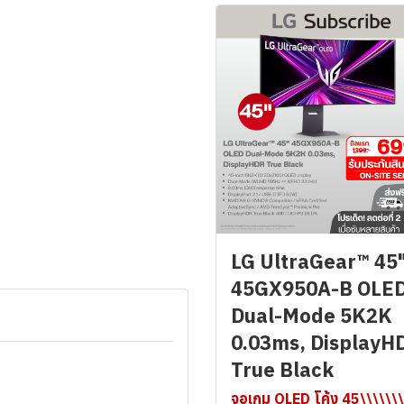
LG UltraGear™ 45
45GX950A-B OLE
Dual-Mode 5K2K
0.03ms, DisplayH
True Black
จอเกม OLED โค้ง 45\\\\\\