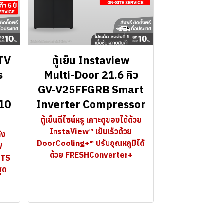
 TV
ตู้เย็น Instaview
s
Multi-Door 21.6 คิว
GV-V25FFGRB Smart
810
Inverter Compressor
ตู้เย็นดีไซน์หรู เคาะดูของได้ด้วย
InstaView™ เย็นเร็วด้วย
ัง
DoorCooling+™ ปรับอุณหภูมิได้
W
ด้วย FRESHConverter+
DTS
สุด