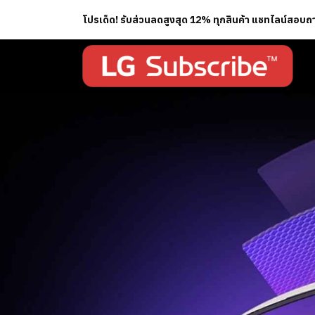
โปรเด็ด! รับส่วนลดสูงสุด 12% ทุกสินค้า แชทไลน์สอบ